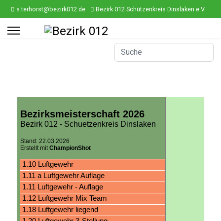
s.terhorst@bezirk012.de
Bezirk 012 Schützenkreis Dinslaken e.V.
ef